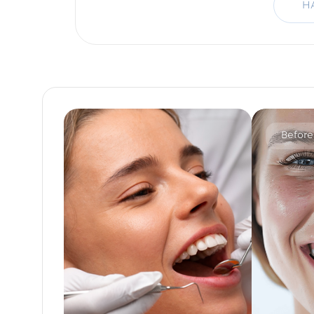
H
Before