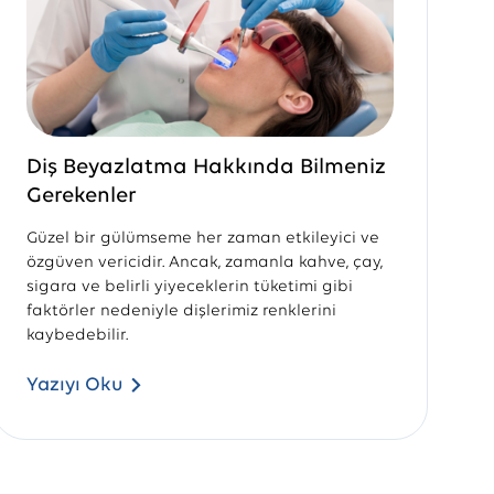
Diş Beyazlatma Hakkında Bilmeniz
Gerekenler
Y
Güzel bir gülümseme her zaman etkileyici ve
D
özgüven vericidir. Ancak, zamanla kahve, çay,
d
sigara ve belirli yiyeceklerin tüketimi gibi
b
faktörler nedeniyle dişlerimiz renklerini
a
kaybedebilir.
i
i
Yazıyı Oku
Y