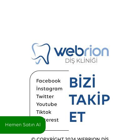
BİZİ
Facebook
İnstagram
TAKİP
Twitter
Youtube
Tiktok
ET
Pinterest
Hemen Satın Al
© COPYRİGHT 2024 WEBRION DİŞ