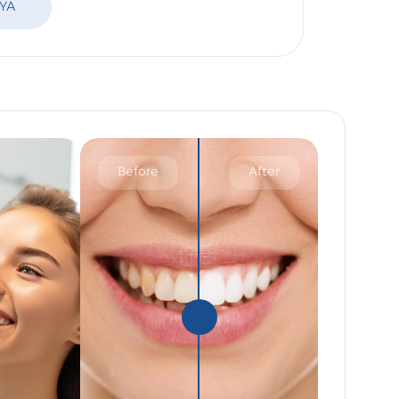
YA
Before
After