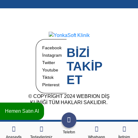
Facebook
BİZİ
İnstagram
TAKİP
Twitter
Youtube
ET
Tiktok
Pinterest
© COPYRİGHT 2024 WEBRION DİŞ
KLİNİĞİ TÜM HAKLARI SAKLIDIR.
Hemen Satın Al
Telefon
Anasayfa
Tedavilerimiz
Whatsapp
İletişim